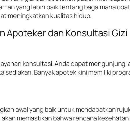
man yang lebih baik tentang bagaimana obat
t meningkatkan kualitas hidup.
 Apoteker dan Konsultasi Gizi
n
layanan konsultasi. Anda dapat mengunjungi 
 sediakan. Banyak apotek kini memiliki pro
gkah awal yang baik untuk mendapatkan rujuka
i akan memastikan bahwa rencana kesehatan