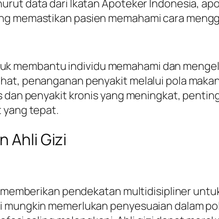
urut data dari Ikatan Apoteker Indonesia, ap
yang memastikan pasien memahami cara mengg
n untuk membantu individu memahami dan mengelo
hat, penanganan penyakit melalui pola makan
s dan penyakit kronis yang meningkat, penting
 yang tepat.
 Ahli Gizi
zi memberikan pendekatan multidisipliner untu
si mungkin memerlukan penyesuaian dalam pol