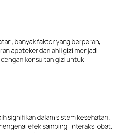
atan, banyak faktor yang berperan,
ran apoteker dan ahli gizi menjadi
i dengan konsultan gizi untuk
bih signifikan dalam sistem kesehatan.
engenai efek samping, interaksi obat,