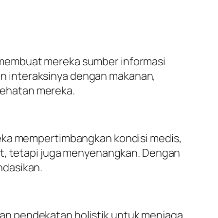
 membuat mereka sumber informasi
n interaksinya dengan makanan,
sehatan mereka.
reka mempertimbangkan kondisi medis,
at, tetapi juga menyenangkan. Dengan
ndasikan.
an pendekatan holistik untuk menjaga