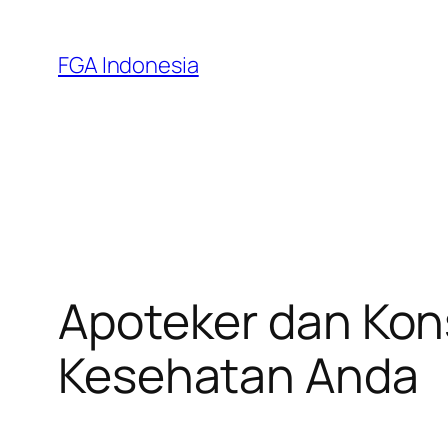
Skip
to
FGA Indonesia
content
Apoteker dan Kons
Kesehatan Anda