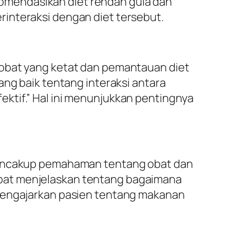
ekomendasikan diet rendah gula dan
interaksi dengan diet tersebut.
 obat yang ketat dan pemantauan diet
ang baik tentang interaksi antara
ktif.” Hal ini menunjukkan pentingnya
 mencakup pemahaman tentang obat dan
pat menjelaskan tentang bagaimana
 mengajarkan pasien tentang makanan