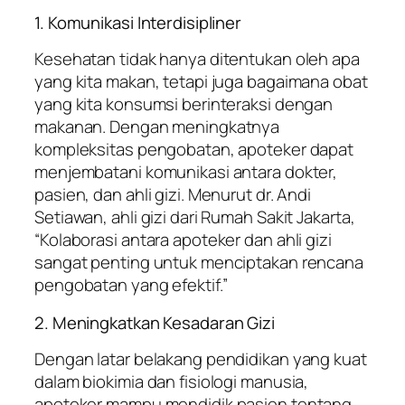
1. Komunikasi Interdisipliner
Kesehatan tidak hanya ditentukan oleh apa
yang kita makan, tetapi juga bagaimana obat
yang kita konsumsi berinteraksi dengan
makanan. Dengan meningkatnya
kompleksitas pengobatan, apoteker dapat
menjembatani komunikasi antara dokter,
pasien, dan ahli gizi. Menurut dr. Andi
Setiawan, ahli gizi dari Rumah Sakit Jakarta,
“Kolaborasi antara apoteker dan ahli gizi
sangat penting untuk menciptakan rencana
pengobatan yang efektif.”
2. Meningkatkan Kesadaran Gizi
Dengan latar belakang pendidikan yang kuat
dalam biokimia dan fisiologi manusia,
apoteker mampu mendidik pasien tentang