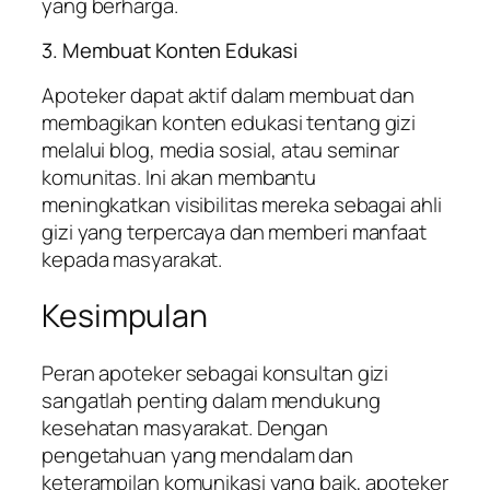
yang berharga.
3. Membuat Konten Edukasi
Apoteker dapat aktif dalam membuat dan
membagikan konten edukasi tentang gizi
melalui blog, media sosial, atau seminar
komunitas. Ini akan membantu
meningkatkan visibilitas mereka sebagai ahli
gizi yang terpercaya dan memberi manfaat
kepada masyarakat.
Kesimpulan
Peran apoteker sebagai konsultan gizi
sangatlah penting dalam mendukung
kesehatan masyarakat. Dengan
pengetahuan yang mendalam dan
keterampilan komunikasi yang baik, apoteker