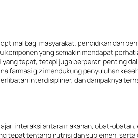
 optimal bagi masyarakat, pendidikan dan p
u komponen yang semakin mendapat perhatian a
i yang tepat, tetapi juga berperan penting d
mana farmasi gizi mendukung penyuluhan kes
rlibatan interdisipliner, dan dampaknya ter
jari interaksi antara makanan, obat-obatan, d
ang tepat tentang nutrisi dan suplemen, ser