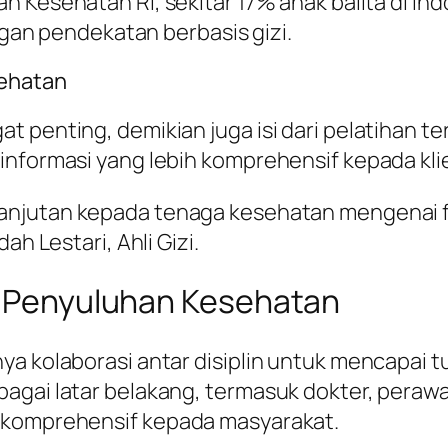
an Kesehatan RI, sekitar 17% anak balita di I
engan pendekatan berbasis gizi.
sehatan
 penting, demikian juga isi dari pelatihan t
informasi yang lebih komprehensif kepada kli
lanjutan kepada tenaga kesehatan mengenai f
ah Lestari, Ahli Gizi.
am Penyuluhan Kesehatan
ya kolaborasi antar disiplin untuk mencapai
gai latar belakang, termasuk dokter, perawat
h komprehensif kepada masyarakat.