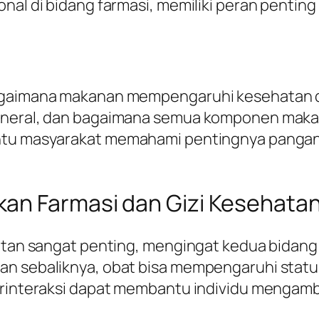
onal di bidang farmasi, memiliki peran penti
bagaimana makanan mempengaruhi kesehatan d
mineral, dan bagaimana semua komponen makan
antu masyarakat memahami pentingnya pangan
an Farmasi dan Gizi Kesehata
atan sangat penting, mengingat kedua bidang in
an sebaliknya, obat bisa mempengaruhi statu
berinteraksi dapat membantu individu mengamb