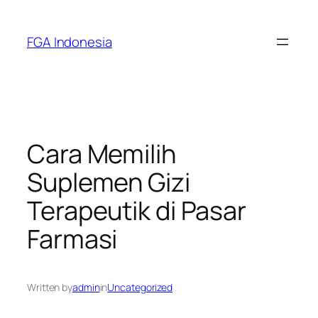
Skip
to
FGA Indonesia
content
Cara Memilih
Suplemen Gizi
Terapeutik di Pasar
Farmasi
Written by
admin
in
Uncategorized