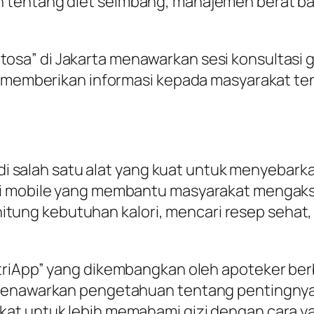
 tentang diet seimbang, manajemen berat bad
osa” di Jakarta menawarkan sesi konsultasi giz
k memberikan informasi kepada masyarakat ten
njadi salah satu alat yang kuat untuk menyeb
 mobile yang membantu masyarakat mengakses i
ng kebutuhan kalori, mencari resep sehat, 
utriApp” yang dikembangkan oleh apoteker ber
enawarkan pengetahuan tentang pentingnya ber
at untuk lebih memahami gizi dengan cara yan