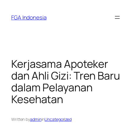
Skip
to
FGA Indonesia
content
Kerjasama Apoteker
dan Ahli Gizi: Tren Baru
dalam Pelayanan
Kesehatan
Written by
admin
in
Uncategorized