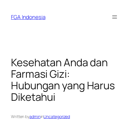
Skip
to
FGA Indonesia
content
Kesehatan Anda dan
Farmasi Gizi:
Hubungan yang Harus
Diketahui
Written by
admin
in
Uncategorized