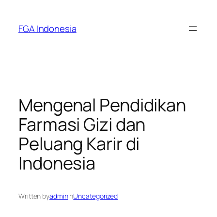
Skip
to
FGA Indonesia
content
Mengenal Pendidikan
Farmasi Gizi dan
Peluang Karir di
Indonesia
Written by
admin
in
Uncategorized