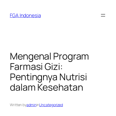
Skip
to
FGA Indonesia
content
Mengenal Program
Farmasi Gizi:
Pentingnya Nutrisi
dalam Kesehatan
Written by
admin
in
Uncategorized