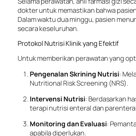
Selama perawatan, ahli farmasi gizi se
dokter untuk memastikan bahwa pasien
Dalam waktu dua minggu, pasien menunj
secara keseluruhan.
Protokol Nutrisi Klinik yang Efektif
Untuk memberikan perawatan yang optim
Pengenalan Skrining Nutrisi
: Mel
Nutritional Risk Screening (NRS).
Intervensi Nutrisi
: Berdasarkan ha
terapi nutrisi enteral dan parenteral
Monitoring dan Evaluasi
: Pemanta
apabila diperlukan.