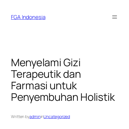
Skip
to
FGA Indonesia
content
Menyelami Gizi
Terapeutik dan
Farmasi untuk
Penyembuhan Holistik
Written by
admin
in
Uncategorized