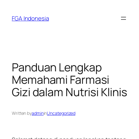
Skip
to
FGA Indonesia
content
Panduan Lengkap
Memahami Farmasi
Gizi dalam Nutrisi Klinis
Written by
admin
in
Uncategorized