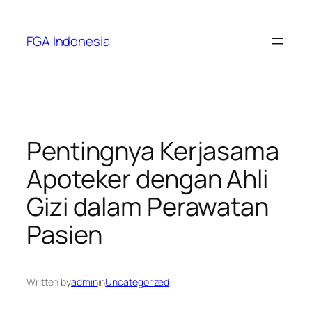
Skip
to
FGA Indonesia
content
Pentingnya Kerjasama
Apoteker dengan Ahli
Gizi dalam Perawatan
Pasien
Written by
admin
in
Uncategorized