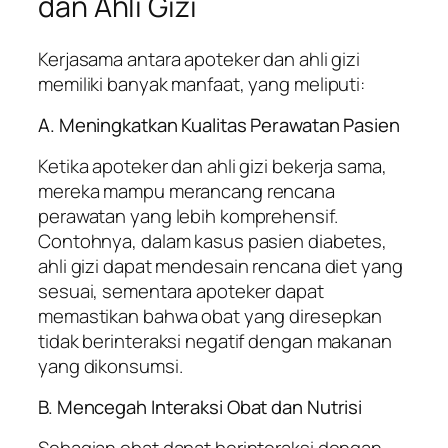
dan Ahli Gizi
Kerjasama antara apoteker dan ahli gizi
memiliki banyak manfaat, yang meliputi:
A. Meningkatkan Kualitas Perawatan Pasien
Ketika apoteker dan ahli gizi bekerja sama,
mereka mampu merancang rencana
perawatan yang lebih komprehensif.
Contohnya, dalam kasus pasien diabetes,
ahli gizi dapat mendesain rencana diet yang
sesuai, sementara apoteker dapat
memastikan bahwa obat yang diresepkan
tidak berinteraksi negatif dengan makanan
yang dikonsumsi.
B. Mencegah Interaksi Obat dan Nutrisi
Sebagian obat dapat berinteraksi dengan