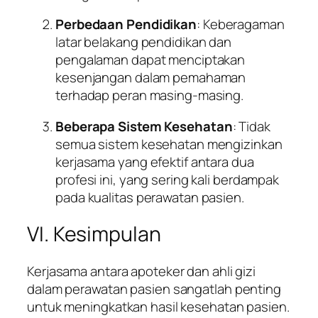
Perbedaan Pendidikan
: Keberagaman
latar belakang pendidikan dan
pengalaman dapat menciptakan
kesenjangan dalam pemahaman
terhadap peran masing-masing.
Beberapa Sistem Kesehatan
: Tidak
semua sistem kesehatan mengizinkan
kerjasama yang efektif antara dua
profesi ini, yang sering kali berdampak
pada kualitas perawatan pasien.
VI. Kesimpulan
Kerjasama antara apoteker dan ahli gizi
dalam perawatan pasien sangatlah penting
untuk meningkatkan hasil kesehatan pasien.