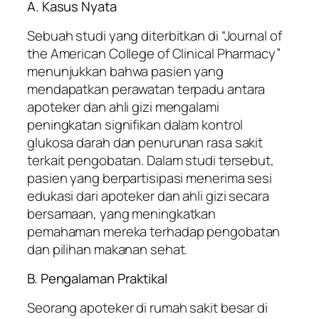
A. Kasus Nyata
Sebuah studi yang diterbitkan di “Journal of
the American College of Clinical Pharmacy”
menunjukkan bahwa pasien yang
mendapatkan perawatan terpadu antara
apoteker dan ahli gizi mengalami
peningkatan signifikan dalam kontrol
glukosa darah dan penurunan rasa sakit
terkait pengobatan. Dalam studi tersebut,
pasien yang berpartisipasi menerima sesi
edukasi dari apoteker dan ahli gizi secara
bersamaan, yang meningkatkan
pemahaman mereka terhadap pengobatan
dan pilihan makanan sehat.
B. Pengalaman Praktikal
Seorang apoteker di rumah sakit besar di