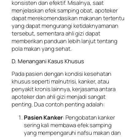
konsisten dan efektif. Misalnya, saat
menjelaskan efek samping obat, apoteker
dapat merekomendasikan makanan tertentu
yang dapat mengurangi ketidaknyamanan
tersebut, sementara ahli gizi dapat
memberikan panduan lebih lanjut tentang
pola makan yang sehat.
D. Menangani Kasus Khusus
Pada pasien dengan kondisi kesehatan
khusus seperti malnutrisi, kanker, atau
penyakit kronis lainnya, kerjasama antara
apoteker dan ahli gizi menjadi sangat
penting. Dua contoh penting adalah:
Pasien Kanker
: Pengobatan kanker
sering kali membawa efek samping
yang mempengaruhi nafsu makan dan