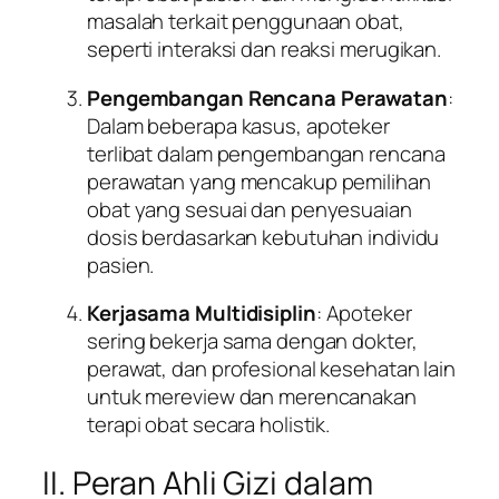
masalah terkait penggunaan obat,
seperti interaksi dan reaksi merugikan.
Pengembangan Rencana Perawatan
:
Dalam beberapa kasus, apoteker
terlibat dalam pengembangan rencana
perawatan yang mencakup pemilihan
obat yang sesuai dan penyesuaian
dosis berdasarkan kebutuhan individu
pasien.
Kerjasama Multidisiplin
: Apoteker
sering bekerja sama dengan dokter,
perawat, dan profesional kesehatan lain
untuk mereview dan merencanakan
terapi obat secara holistik.
II. Peran Ahli Gizi dalam