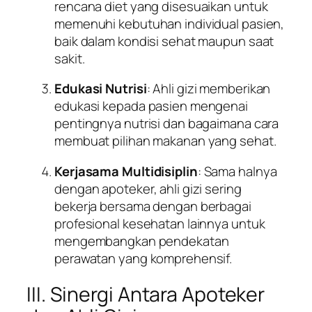
rencana diet yang disesuaikan untuk
memenuhi kebutuhan individual pasien,
baik dalam kondisi sehat maupun saat
sakit.
Edukasi Nutrisi
: Ahli gizi memberikan
edukasi kepada pasien mengenai
pentingnya nutrisi dan bagaimana cara
membuat pilihan makanan yang sehat.
Kerjasama Multidisiplin
: Sama halnya
dengan apoteker, ahli gizi sering
bekerja bersama dengan berbagai
profesional kesehatan lainnya untuk
mengembangkan pendekatan
perawatan yang komprehensif.
III. Sinergi Antara Apoteker