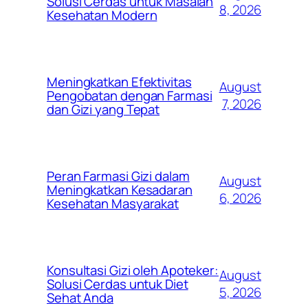
Solusi Cerdas untuk Masalah
8, 2026
Kesehatan Modern
Meningkatkan Efektivitas
August
Pengobatan dengan Farmasi
7, 2026
dan Gizi yang Tepat
Peran Farmasi Gizi dalam
August
Meningkatkan Kesadaran
6, 2026
Kesehatan Masyarakat
Konsultasi Gizi oleh Apoteker:
August
Solusi Cerdas untuk Diet
5, 2026
Sehat Anda