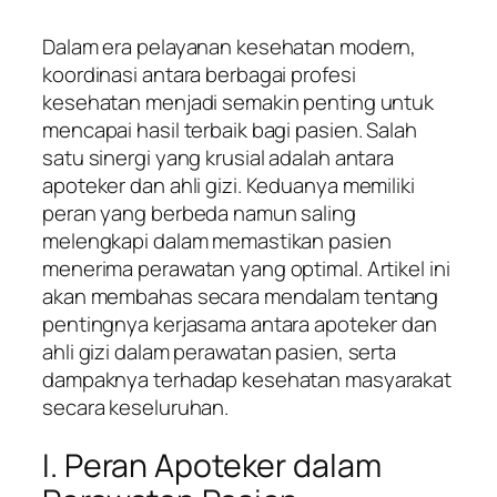
Dalam era pelayanan kesehatan modern,
koordinasi antara berbagai profesi
kesehatan menjadi semakin penting untuk
mencapai hasil terbaik bagi pasien. Salah
satu sinergi yang krusial adalah antara
apoteker dan ahli gizi. Keduanya memiliki
peran yang berbeda namun saling
melengkapi dalam memastikan pasien
menerima perawatan yang optimal. Artikel ini
akan membahas secara mendalam tentang
pentingnya kerjasama antara apoteker dan
ahli gizi dalam perawatan pasien, serta
dampaknya terhadap kesehatan masyarakat
secara keseluruhan.
I. Peran Apoteker dalam