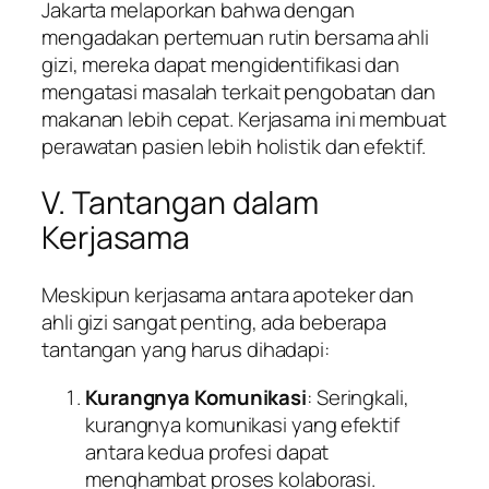
Jakarta melaporkan bahwa dengan
mengadakan pertemuan rutin bersama ahli
gizi, mereka dapat mengidentifikasi dan
mengatasi masalah terkait pengobatan dan
makanan lebih cepat. Kerjasama ini membuat
perawatan pasien lebih holistik dan efektif.
V. Tantangan dalam
Kerjasama
Meskipun kerjasama antara apoteker dan
ahli gizi sangat penting, ada beberapa
tantangan yang harus dihadapi:
Kurangnya Komunikasi
: Seringkali,
kurangnya komunikasi yang efektif
antara kedua profesi dapat
menghambat proses kolaborasi.