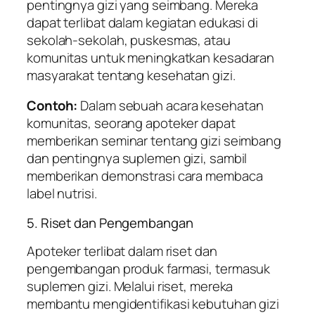
pentingnya gizi yang seimbang. Mereka
dapat terlibat dalam kegiatan edukasi di
sekolah-sekolah, puskesmas, atau
komunitas untuk meningkatkan kesadaran
masyarakat tentang kesehatan gizi.
Contoh:
Dalam sebuah acara kesehatan
komunitas, seorang apoteker dapat
memberikan seminar tentang gizi seimbang
dan pentingnya suplemen gizi, sambil
memberikan demonstrasi cara membaca
label nutrisi.
5. Riset dan Pengembangan
Apoteker terlibat dalam riset dan
pengembangan produk farmasi, termasuk
suplemen gizi. Melalui riset, mereka
membantu mengidentifikasi kebutuhan gizi