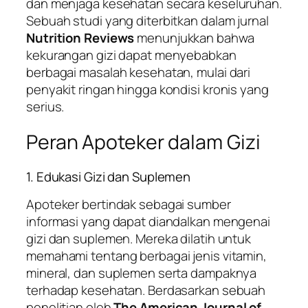
dan menjaga kesehatan secara keseluruhan.
Sebuah studi yang diterbitkan dalam jurnal
Nutrition Reviews
menunjukkan bahwa
kekurangan gizi dapat menyebabkan
berbagai masalah kesehatan, mulai dari
penyakit ringan hingga kondisi kronis yang
serius.
Peran Apoteker dalam Gizi
1. Edukasi Gizi dan Suplemen
Apoteker bertindak sebagai sumber
informasi yang dapat diandalkan mengenai
gizi dan suplemen. Mereka dilatih untuk
memahami tentang berbagai jenis vitamin,
mineral, dan suplemen serta dampaknya
terhadap kesehatan. Berdasarkan sebuah
penelitian oleh
The American Journal of