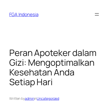
Skip
to
FGA Indonesia
content
Peran Apoteker dalam
Gizi: Mengoptimalkan
Kesehatan Anda
Setiap Hari
Written by
admin
in
Uncategorized