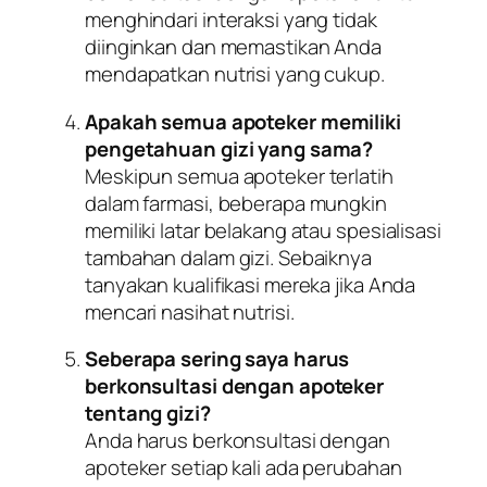
menghindari interaksi yang tidak
diinginkan dan memastikan Anda
mendapatkan nutrisi yang cukup.
Apakah semua apoteker memiliki
pengetahuan gizi yang sama?
Meskipun semua apoteker terlatih
dalam farmasi, beberapa mungkin
memiliki latar belakang atau spesialisasi
tambahan dalam gizi. Sebaiknya
tanyakan kualifikasi mereka jika Anda
mencari nasihat nutrisi.
Seberapa sering saya harus
berkonsultasi dengan apoteker
tentang gizi?
Anda harus berkonsultasi dengan
apoteker setiap kali ada perubahan