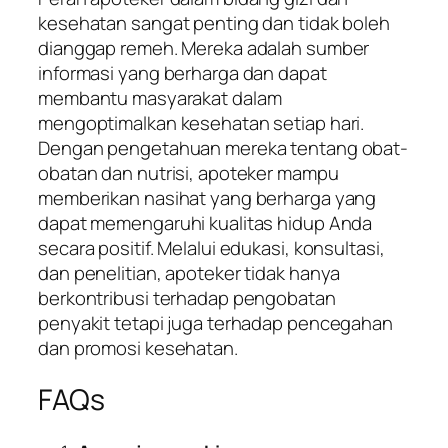
kesehatan sangat penting dan tidak boleh
dianggap remeh. Mereka adalah sumber
informasi yang berharga dan dapat
membantu masyarakat dalam
mengoptimalkan kesehatan setiap hari.
Dengan pengetahuan mereka tentang obat-
obatan dan nutrisi, apoteker mampu
memberikan nasihat yang berharga yang
dapat memengaruhi kualitas hidup Anda
secara positif. Melalui edukasi, konsultasi,
dan penelitian, apoteker tidak hanya
berkontribusi terhadap pengobatan
penyakit tetapi juga terhadap pencegahan
dan promosi kesehatan.
FAQs