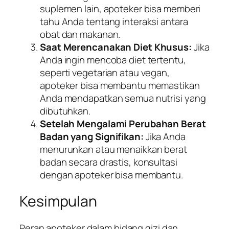
suplemen lain, apoteker bisa memberi
tahu Anda tentang interaksi antara
obat dan makanan.
Saat Merencanakan Diet Khusus:
Jika
Anda ingin mencoba diet tertentu,
seperti vegetarian atau vegan,
apoteker bisa membantu memastikan
Anda mendapatkan semua nutrisi yang
dibutuhkan.
Setelah Mengalami Perubahan Berat
Badan yang Signifikan:
Jika Anda
menurunkan atau menaikkan berat
badan secara drastis, konsultasi
dengan apoteker bisa membantu.
Kesimpulan
Peran apoteker dalam bidang gizi dan