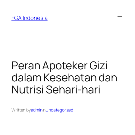
Skip
to
FGA Indonesia
content
Peran Apoteker Gizi
dalam Kesehatan dan
Nutrisi Sehari-hari
Written by
admin
in
Uncategorized