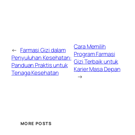
Cara Memilih
←
Farmasi Gizi dalam
Program Farmasi
Penyuluhan Kesehatan:
Gizi Terbaik untuk
Panduan Praktis untuk
Karier Masa Depan
Tenaga Kesehatan
→
MORE POSTS