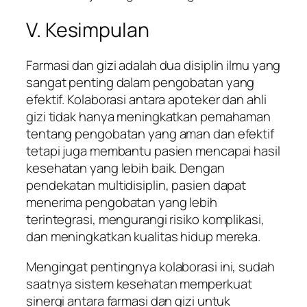
V. Kesimpulan
Farmasi dan gizi adalah dua disiplin ilmu yang
sangat penting dalam pengobatan yang
efektif. Kolaborasi antara apoteker dan ahli
gizi tidak hanya meningkatkan pemahaman
tentang pengobatan yang aman dan efektif
tetapi juga membantu pasien mencapai hasil
kesehatan yang lebih baik. Dengan
pendekatan multidisiplin, pasien dapat
menerima pengobatan yang lebih
terintegrasi, mengurangi risiko komplikasi,
dan meningkatkan kualitas hidup mereka.
Mengingat pentingnya kolaborasi ini, sudah
saatnya sistem kesehatan memperkuat
sinergi antara farmasi dan gizi untuk