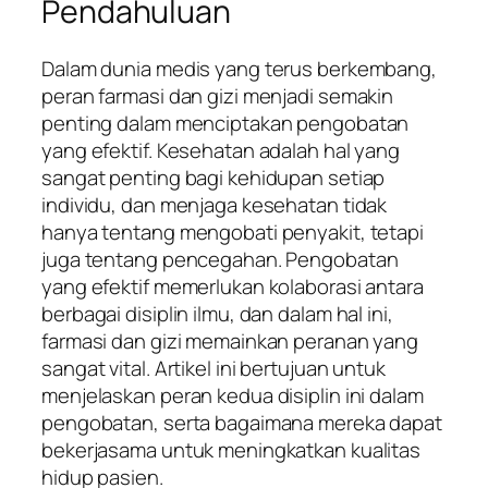
Pendahuluan
Dalam dunia medis yang terus berkembang,
peran farmasi dan gizi menjadi semakin
penting dalam menciptakan pengobatan
yang efektif. Kesehatan adalah hal yang
sangat penting bagi kehidupan setiap
individu, dan menjaga kesehatan tidak
hanya tentang mengobati penyakit, tetapi
juga tentang pencegahan. Pengobatan
yang efektif memerlukan kolaborasi antara
berbagai disiplin ilmu, dan dalam hal ini,
farmasi dan gizi memainkan peranan yang
sangat vital. Artikel ini bertujuan untuk
menjelaskan peran kedua disiplin ini dalam
pengobatan, serta bagaimana mereka dapat
bekerjasama untuk meningkatkan kualitas
hidup pasien.