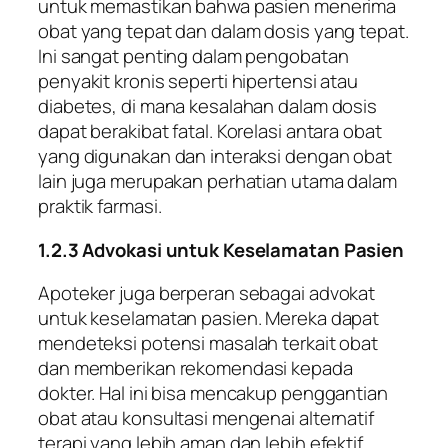
untuk memastikan bahwa pasien menerima
obat yang tepat dan dalam dosis yang tepat.
Ini sangat penting dalam pengobatan
penyakit kronis seperti hipertensi atau
diabetes, di mana kesalahan dalam dosis
dapat berakibat fatal. Korelasi antara obat
yang digunakan dan interaksi dengan obat
lain juga merupakan perhatian utama dalam
praktik farmasi.
1.2.3 Advokasi untuk Keselamatan Pasien
Apoteker juga berperan sebagai advokat
untuk keselamatan pasien. Mereka dapat
mendeteksi potensi masalah terkait obat
dan memberikan rekomendasi kepada
dokter. Hal ini bisa mencakup penggantian
obat atau konsultasi mengenai alternatif
terapi yang lebih aman dan lebih efektif.