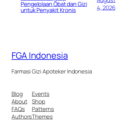
Pengelolaan Obat dan Gizi
4, 2026
untuk Penyakit Kronis
FGA Indonesia
Farmasi Gizi Apoteker Indonesia
Blog
Events
About
Shop
FAQs
Patterns
Authors
Themes