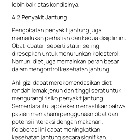
lebih baik atas kondisinya.
4.2 Penyakit Jantung
Pengobatan penyakit jantung juga
memerlukan perhatian dari kedua disiplin ini.
Obat-obatan seperti statin sering
diresepkan untuk menurunkan kolesterol.
Namun, diet juga memainkan peran besar
dalam mengontrol kesehatan jantung.
Ahli gizi dapat merekomendasikan diet
rendah lemak jenuh dan tinggi serat untuk
mengurangi risiko penyakit jantung.
Sementara itu, apoteker memastikan bahwa
pasien memahami penggunaan obat dan
potensi interaksi dengan makanan.
Kolaborasi ini dapat meningkatkan
kesehatan jantung secara signifikan.