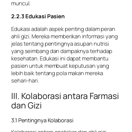
muncul.
2.2.3 Edukasi Pasien
Edukasi adalah aspek penting dalam peran
ahli gizi. Mereka memberikan informasi yang
jelas tentang pentingnya asupan nutrisi
yang seimbang dan dampaknya terhadap
kesehatan. Edukasi ini dapat membantu
pasien untuk membuat keputusan yang
lebih baik tentang pola makan mereka
sehari-hari.
III. Kolaborasi antara Farmasi
dan Gizi
3.1 Pentingnya Kolaborasi