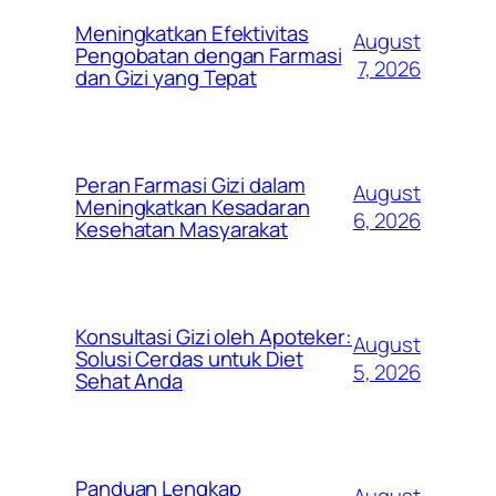
Meningkatkan Efektivitas
August
Pengobatan dengan Farmasi
7, 2026
dan Gizi yang Tepat
Peran Farmasi Gizi dalam
August
Meningkatkan Kesadaran
6, 2026
Kesehatan Masyarakat
Konsultasi Gizi oleh Apoteker:
August
Solusi Cerdas untuk Diet
5, 2026
Sehat Anda
Panduan Lengkap
August