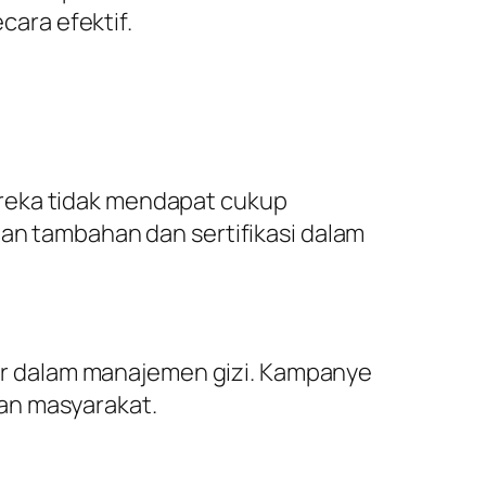
ara efektif.
ereka tidak mendapat cukup
han tambahan dan sertifikasi dalam
r dalam manajemen gizi. Kampanye
an masyarakat.