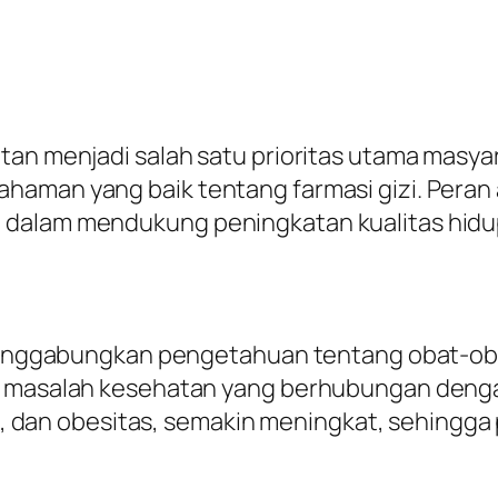
tan menjadi salah satu prioritas utama masya
haman yang baik tentang farmasi gizi. Peran 
dalam mendukung peningkatan kualitas hidup 
g menggabungkan pengetahuan tentang obat-oba
k masalah kesehatan yang berhubungan dengan
nsi, dan obesitas, semakin meningkat, sehingga