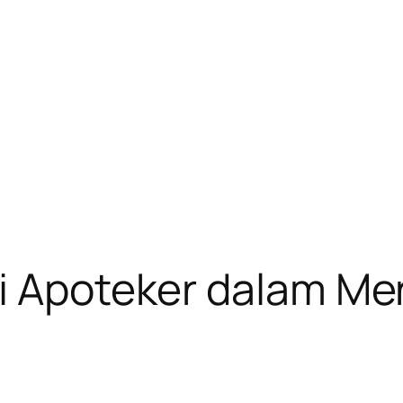
zi Apoteker dalam M