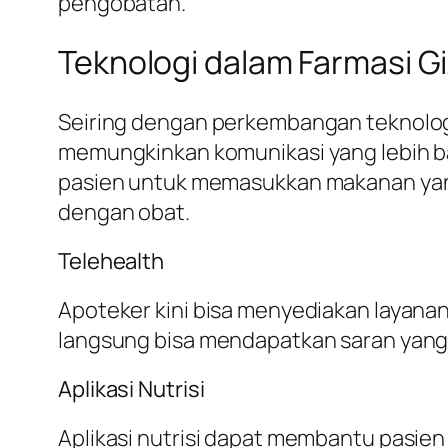
pengobatan.
Teknologi dalam Farmasi Gi
Seiring dengan perkembangan teknologi,
memungkinkan komunikasi yang lebih ba
pasien untuk memasukkan makanan yan
dengan obat.
Telehealth
Apoteker kini bisa menyediakan layanan t
langsung bisa mendapatkan saran yang
Aplikasi Nutrisi
Aplikasi nutrisi dapat membantu pasi