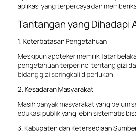
aplikasi yang terpercaya dan memberi
Tantangan yang Dihadapi A
1. Keterbatasan Pengetahuan
Meskipun apoteker memiliki latar bela
pengetahuan terperinci tentang gizi da
bidang gizi seringkali diperlukan.
2. Kesadaran Masyarakat
Masih banyak masyarakat yang belum 
edukasi publik yang lebih sistematis 
3. Kabupaten dan Ketersediaan Sumbe