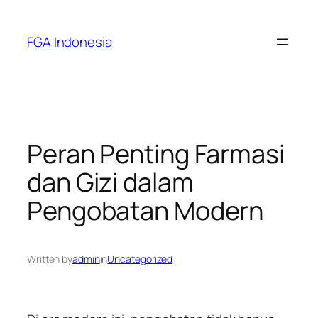
Skip
to
FGA Indonesia
content
Peran Penting Farmasi
dan Gizi dalam
Pengobatan Modern
Written by
admin
in
Uncategorized