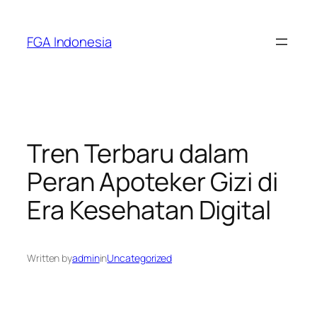
Skip
to
FGA Indonesia
content
Tren Terbaru dalam
Peran Apoteker Gizi di
Era Kesehatan Digital
Written by
admin
in
Uncategorized