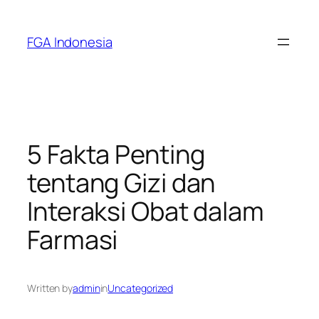
Skip
to
FGA Indonesia
content
5 Fakta Penting
tentang Gizi dan
Interaksi Obat dalam
Farmasi
Written by
admin
in
Uncategorized