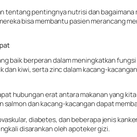
 tentang pentingnya nutrisi dan bagaimana
 mereka bisa membantu pasien merancang menu
epat
 yang baik berperan dalam meningkatkan fungs
uk dan kiwi, serta zinc dalam kacang-kacang
dapat hubungan erat antara makanan yang kit
n salmon dan kacang-kacangan dapat membant
iovaskular, diabetes, dan beberapa jenis kank
gkali disarankan oleh apoteker gizi.