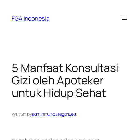
Skip
to
FGA Indonesia
content
5 Manfaat Konsultasi
Gizi oleh Apoteker
untuk Hidup Sehat
Written by
admin
in
Uncategorized