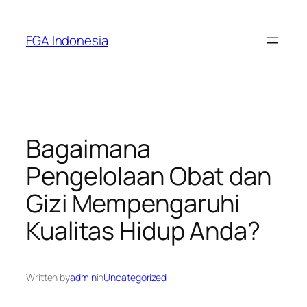
Skip
to
FGA Indonesia
content
Bagaimana
Pengelolaan Obat dan
Gizi Mempengaruhi
Kualitas Hidup Anda?
Written by
admin
in
Uncategorized