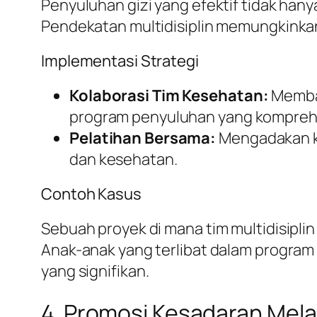
Penyuluhan gizi yang efektif tidak hanya
Pendekatan multidisiplin memungkinkan
Implementasi Strategi
Kolaborasi Tim Kesehatan:
Memban
program penyuluhan yang komprehe
Pelatihan Bersama:
Mengadakan ke
dan kesehatan.
Contoh Kasus
Sebuah proyek di mana tim multidisipli
Anak-anak yang terlibat dalam progra
yang signifikan.
4. Promosi Kesadaran Mela