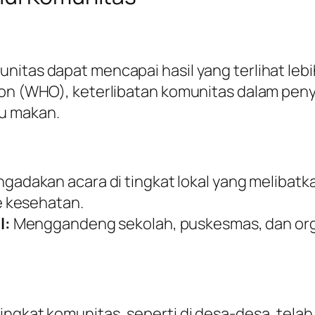
nitas dapat mencapai hasil yang terlihat leb
tion (WHO), keterlibatan komunitas dalam p
u makan.
adakan acara di tingkat lokal yang melibatka
 kesehatan.
l:
Menggandeng sekolah, puskesmas, dan org
ingkat komunitas, seperti di desa-desa, telah