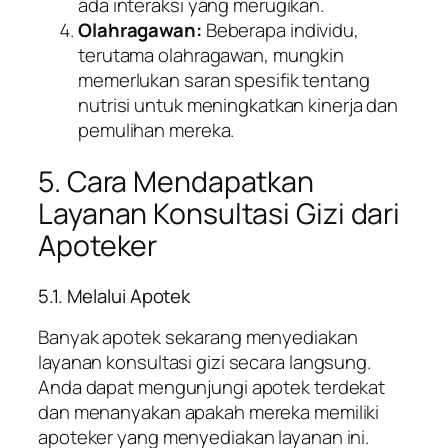
ada interaksi yang merugikan.
Olahragawan:
Beberapa individu,
terutama olahragawan, mungkin
memerlukan saran spesifik tentang
nutrisi untuk meningkatkan kinerja dan
pemulihan mereka.
5. Cara Mendapatkan
Layanan Konsultasi Gizi dari
Apoteker
5.1. Melalui Apotek
Banyak apotek sekarang menyediakan
layanan konsultasi gizi secara langsung.
Anda dapat mengunjungi apotek terdekat
dan menanyakan apakah mereka memiliki
apoteker yang menyediakan layanan ini.