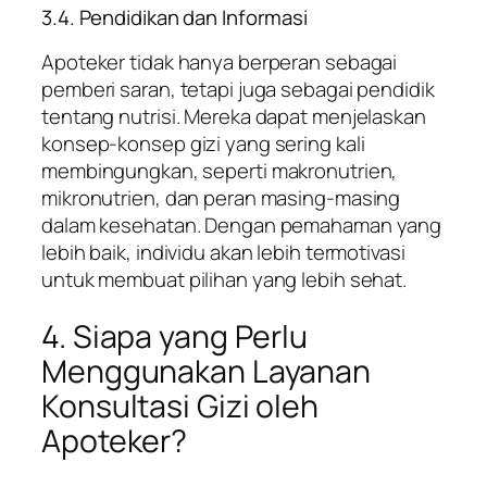
3.4. Pendidikan dan Informasi
Apoteker tidak hanya berperan sebagai
pemberi saran, tetapi juga sebagai pendidik
tentang nutrisi. Mereka dapat menjelaskan
konsep-konsep gizi yang sering kali
membingungkan, seperti makronutrien,
mikronutrien, dan peran masing-masing
dalam kesehatan. Dengan pemahaman yang
lebih baik, individu akan lebih termotivasi
untuk membuat pilihan yang lebih sehat.
4. Siapa yang Perlu
Menggunakan Layanan
Konsultasi Gizi oleh
Apoteker?