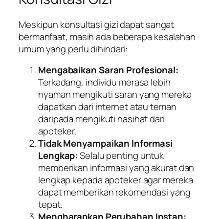
Meskipun konsultasi gizi dapat sangat
bermanfaat, masih ada beberapa kesalahan
umum yang perlu dihindari:
Mengabaikan Saran Profesional:
Terkadang, individu merasa lebih
nyaman mengikuti saran yang mereka
dapatkan dari internet atau teman
daripada mengikuti nasihat dari
apoteker.
Tidak Menyampaikan Informasi
Lengkap:
Selalu penting untuk
memberikan informasi yang akurat dan
lengkap kepada apoteker agar mereka
dapat memberikan rekomendasi yang
tepat.
Mengharapkan Perubahan Instan: