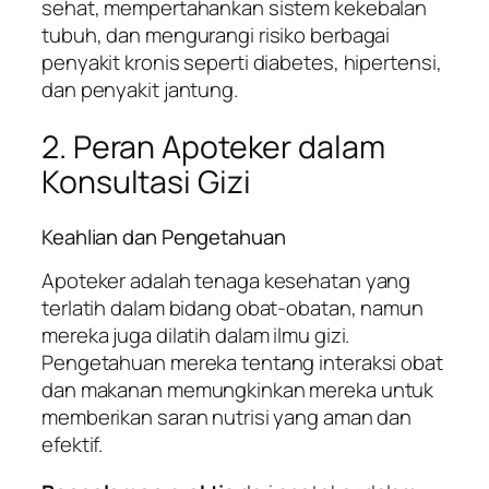
sehat, mempertahankan sistem kekebalan
tubuh, dan mengurangi risiko berbagai
penyakit kronis seperti diabetes, hipertensi,
dan penyakit jantung.
2. Peran Apoteker dalam
Konsultasi Gizi
Keahlian dan Pengetahuan
Apoteker adalah tenaga kesehatan yang
terlatih dalam bidang obat-obatan, namun
mereka juga dilatih dalam ilmu gizi.
Pengetahuan mereka tentang interaksi obat
dan makanan memungkinkan mereka untuk
memberikan saran nutrisi yang aman dan
efektif.