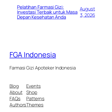
Pelatihan Farmasi Gizi:
August
Investasi Terbaik untuk Masa
3, 2026
Depan Kesehatan Anda
FGA Indonesia
Farmasi Gizi Apoteker Indonesia
Blog
Events
About
Shop
FAQs
Patterns
Authors
Themes