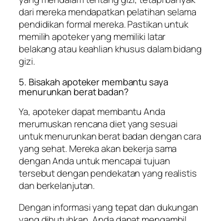
dari mereka mendapatkan pelatihan selama
pendidikan formal mereka. Pastikan untuk
memilih apoteker yang memiliki latar
belakang atau keahlian khusus dalam bidang
gizi.
5. Bisakah apoteker membantu saya
menurunkan berat badan?
Ya, apoteker dapat membantu Anda
merumuskan rencana diet yang sesuai
untuk menurunkan berat badan dengan cara
yang sehat. Mereka akan bekerja sama
dengan Anda untuk mencapai tujuan
tersebut dengan pendekatan yang realistis
dan berkelanjutan.
Dengan informasi yang tepat dan dukungan
yang dibutuhkan, Anda dapat mengambil