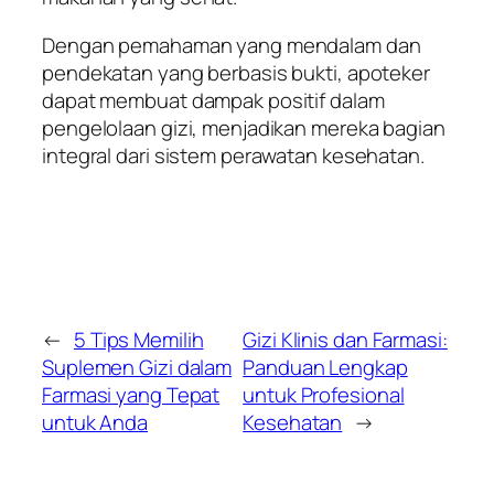
Dengan pemahaman yang mendalam dan
pendekatan yang berbasis bukti, apoteker
dapat membuat dampak positif dalam
pengelolaan gizi, menjadikan mereka bagian
integral dari sistem perawatan kesehatan.
←
5 Tips Memilih
Gizi Klinis dan Farmasi:
Suplemen Gizi dalam
Panduan Lengkap
Farmasi yang Tepat
untuk Profesional
untuk Anda
Kesehatan
→