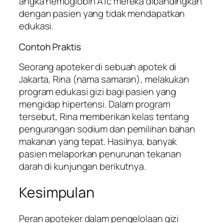
angka hemoglobin A1c mereka dibandingkan
dengan pasien yang tidak mendapatkan
edukasi.
Contoh Praktis
Seorang apoteker di sebuah apotek di
Jakarta, Rina (nama samaran), melakukan
program edukasi gizi bagi pasien yang
mengidap hipertensi. Dalam program
tersebut, Rina memberikan kelas tentang
pengurangan sodium dan pemilihan bahan
makanan yang tepat. Hasilnya, banyak
pasien melaporkan penurunan tekanan
darah di kunjungan berikutnya.
Kesimpulan
Peran apoteker dalam pengelolaan gizi