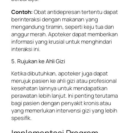
Contoh:
Obat antidepresan tertentu dapat
berinteraksi dengan makanan yang
mengandung tiramin, seperti keju tua dan
anggur merah. Apoteker dapat memberikan
informasi yang krusial untuk menghindari
interaksi ini.
5. Rujukan ke Ahli Gizi
Ketika dibutuhkan, apoteker juga dapat
merujuk pasien ke ahli gizi atau profesional
kesehatan lainnya untuk mendapatkan
perawatan lebih lanjut. Ini penting terutama
bagi pasien dengan penyakit kronis atau
yang memerlukan intervensi gizi yang lebih
spesifik.