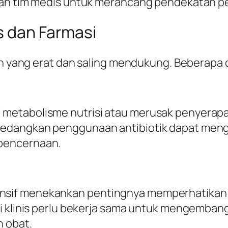
ngan tim medis untuk merancang pendekatan p
s dan Farmasi
an yang erat dan saling mendukung. Beberapa co
etabolisme nutrisi atau merusak penyerapan z
sedangkan penggunaan antibiotik dapat men
pencernaan.
sif menekankan pentingnya memperhatikan k
zi klinis perlu bekerja sama untuk mengemb
 obat.