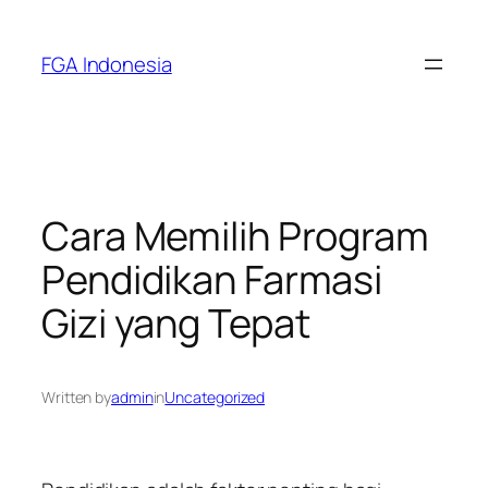
Skip
to
FGA Indonesia
content
Cara Memilih Program
Pendidikan Farmasi
Gizi yang Tepat
Written by
admin
in
Uncategorized