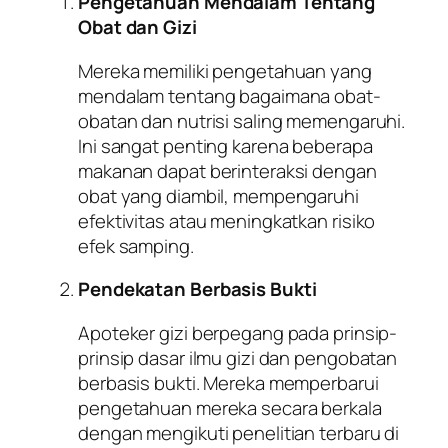
Pengetahuan Mendalam Tentang
Obat dan Gizi
Mereka memiliki pengetahuan yang
mendalam tentang bagaimana obat-
obatan dan nutrisi saling memengaruhi.
Ini sangat penting karena beberapa
makanan dapat berinteraksi dengan
obat yang diambil, mempengaruhi
efektivitas atau meningkatkan risiko
efek samping.
Pendekatan Berbasis Bukti
Apoteker gizi berpegang pada prinsip-
prinsip dasar ilmu gizi dan pengobatan
berbasis bukti. Mereka memperbarui
pengetahuan mereka secara berkala
dengan mengikuti penelitian terbaru di