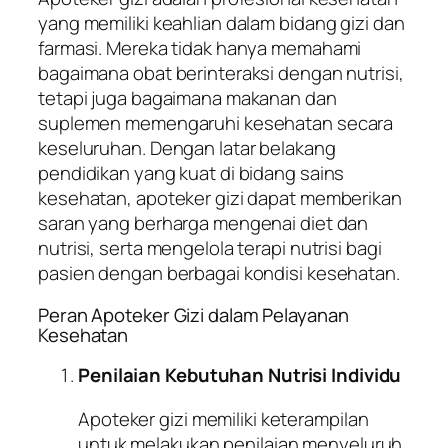
yang memiliki keahlian dalam bidang gizi dan
farmasi. Mereka tidak hanya memahami
bagaimana obat berinteraksi dengan nutrisi,
tetapi juga bagaimana makanan dan
suplemen memengaruhi kesehatan secara
keseluruhan. Dengan latar belakang
pendidikan yang kuat di bidang sains
kesehatan, apoteker gizi dapat memberikan
saran yang berharga mengenai diet dan
nutrisi, serta mengelola terapi nutrisi bagi
pasien dengan berbagai kondisi kesehatan.
Peran Apoteker Gizi dalam Pelayanan
Kesehatan
Penilaian Kebutuhan Nutrisi Individu
Apoteker gizi memiliki keterampilan
untuk melakukan penilaian menyeluruh