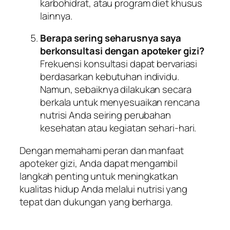
karbohidrat, atau program diet khusus
lainnya.
Berapa sering seharusnya saya
berkonsultasi dengan apoteker gizi?
Frekuensi konsultasi dapat bervariasi
berdasarkan kebutuhan individu.
Namun, sebaiknya dilakukan secara
berkala untuk menyesuaikan rencana
nutrisi Anda seiring perubahan
kesehatan atau kegiatan sehari-hari.
Dengan memahami peran dan manfaat
apoteker gizi, Anda dapat mengambil
langkah penting untuk meningkatkan
kualitas hidup Anda melalui nutrisi yang
tepat dan dukungan yang berharga.