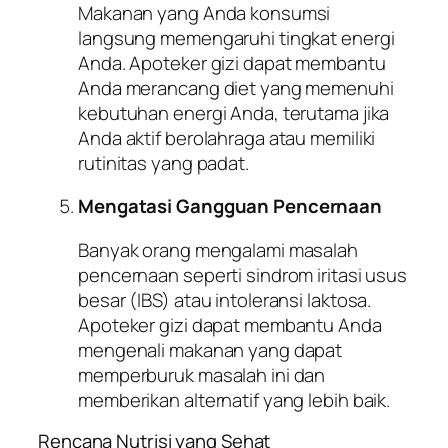
Makanan yang Anda konsumsi
langsung memengaruhi tingkat energi
Anda. Apoteker gizi dapat membantu
Anda merancang diet yang memenuhi
kebutuhan energi Anda, terutama jika
Anda aktif berolahraga atau memiliki
rutinitas yang padat.
Mengatasi Gangguan Pencernaan
Banyak orang mengalami masalah
pencernaan seperti sindrom iritasi usus
besar (IBS) atau intoleransi laktosa.
Apoteker gizi dapat membantu Anda
mengenali makanan yang dapat
memperburuk masalah ini dan
memberikan alternatif yang lebih baik.
Rencana Nutrisi yang Sehat