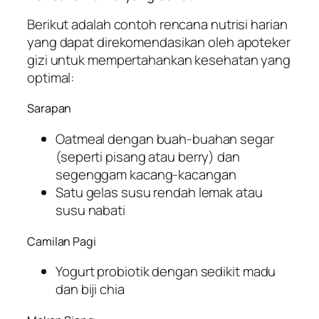
Berikut adalah contoh rencana nutrisi harian
yang dapat direkomendasikan oleh apoteker
gizi untuk mempertahankan kesehatan yang
optimal:
Sarapan
Oatmeal dengan buah-buahan segar
(seperti pisang atau berry) dan
segenggam kacang-kacangan
Satu gelas susu rendah lemak atau
susu nabati
Camilan Pagi
Yogurt probiotik dengan sedikit madu
dan biji chia