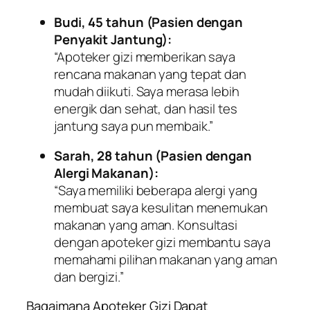
Budi, 45 tahun (Pasien dengan
Penyakit Jantung):
“Apoteker gizi memberikan saya
rencana makanan yang tepat dan
mudah diikuti. Saya merasa lebih
energik dan sehat, dan hasil tes
jantung saya pun membaik.”
Sarah, 28 tahun (Pasien dengan
Alergi Makanan):
“Saya memiliki beberapa alergi yang
membuat saya kesulitan menemukan
makanan yang aman. Konsultasi
dengan apoteker gizi membantu saya
memahami pilihan makanan yang aman
dan bergizi.”
Bagaimana Apoteker Gizi Dapat