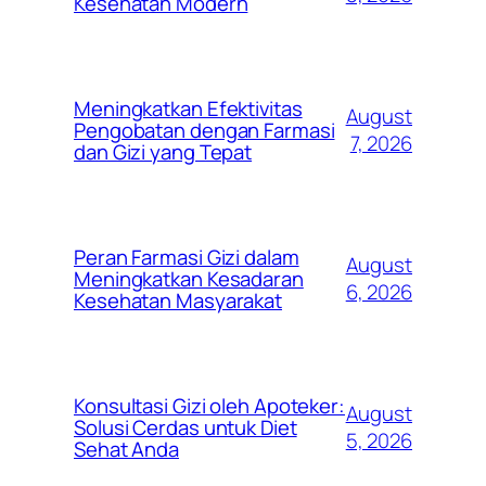
Kesehatan Modern
Meningkatkan Efektivitas
August
Pengobatan dengan Farmasi
7, 2026
dan Gizi yang Tepat
Peran Farmasi Gizi dalam
August
Meningkatkan Kesadaran
6, 2026
Kesehatan Masyarakat
Konsultasi Gizi oleh Apoteker:
August
Solusi Cerdas untuk Diet
5, 2026
Sehat Anda