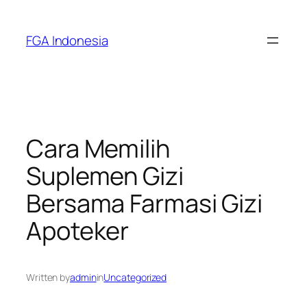
Skip
to
FGA Indonesia
content
Cara Memilih
Suplemen Gizi
Bersama Farmasi Gizi
Apoteker
Written by
admin
in
Uncategorized