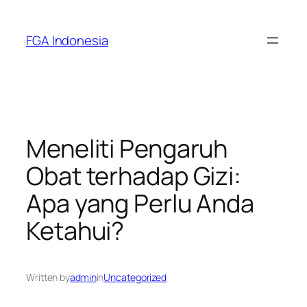
Skip
to
FGA Indonesia
content
Meneliti Pengaruh
Obat terhadap Gizi:
Apa yang Perlu Anda
Ketahui?
Written by
admin
in
Uncategorized