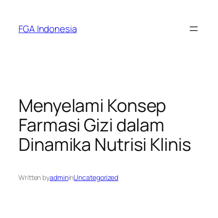
Skip
to
FGA Indonesia
content
Menyelami Konsep
Farmasi Gizi dalam
Dinamika Nutrisi Klinis
Written by
admin
in
Uncategorized