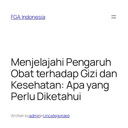
Skip
to
FGA Indonesia
content
Menjelajahi Pengaruh
Obat terhadap Gizi dan
Kesehatan: Apa yang
Perlu Diketahui
Written by
admin
in
Uncategorized