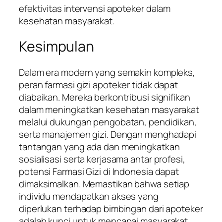
efektivitas intervensi apoteker dalam
kesehatan masyarakat.
Kesimpulan
Dalam era modern yang semakin kompleks,
peran farmasi gizi apoteker tidak dapat
diabaikan. Mereka berkontribusi signifikan
dalam meningkatkan kesehatan masyarakat
melalui dukungan pengobatan, pendidikan,
serta manajemen gizi. Dengan menghadapi
tantangan yang ada dan meningkatkan
sosialisasi serta kerjasama antar profesi,
potensi Farmasi Gizi di Indonesia dapat
dimaksimalkan. Memastikan bahwa setiap
individu mendapatkan akses yang
diperlukan terhadap bimbingan dari apoteker
adalah kunci untuk mencapai masyarakat