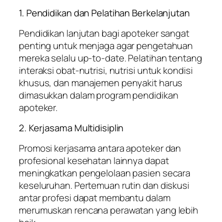
1. Pendidikan dan Pelatihan Berkelanjutan
Pendidikan lanjutan bagi apoteker sangat
penting untuk menjaga agar pengetahuan
mereka selalu up-to-date. Pelatihan tentang
interaksi obat-nutrisi, nutrisi untuk kondisi
khusus, dan manajemen penyakit harus
dimasukkan dalam program pendidikan
apoteker.
2. Kerjasama Multidisiplin
Promosi kerjasama antara apoteker dan
profesional kesehatan lainnya dapat
meningkatkan pengelolaan pasien secara
keseluruhan. Pertemuan rutin dan diskusi
antar profesi dapat membantu dalam
merumuskan rencana perawatan yang lebih