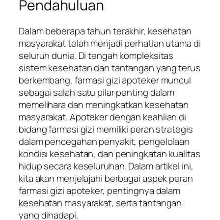
Pendahuluan
Dalam beberapa tahun terakhir, kesehatan
masyarakat telah menjadi perhatian utama di
seluruh dunia. Di tengah kompleksitas
sistem kesehatan dan tantangan yang terus
berkembang, farmasi gizi apoteker muncul
sebagai salah satu pilar penting dalam
memelihara dan meningkatkan kesehatan
masyarakat. Apoteker dengan keahlian di
bidang farmasi gizi memiliki peran strategis
dalam pencegahan penyakit, pengelolaan
kondisi kesehatan, dan peningkatan kualitas
hidup secara keseluruhan. Dalam artikel ini,
kita akan menjelajahi berbagai aspek peran
farmasi gizi apoteker, pentingnya dalam
kesehatan masyarakat, serta tantangan
yang dihadapi.