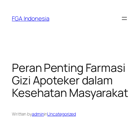
Skip
to
FGA Indonesia
content
Peran Penting Farmasi
Gizi Apoteker dalam
Kesehatan Masyarakat
Written by
admin
in
Uncategorized