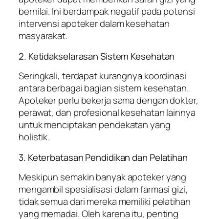
bernilai. Ini berdampak negatif pada potensi
intervensi apoteker dalam kesehatan
masyarakat.
2. Ketidakselarasan Sistem Kesehatan
Seringkali, terdapat kurangnya koordinasi
antara berbagai bagian sistem kesehatan.
Apoteker perlu bekerja sama dengan dokter,
perawat, dan profesional kesehatan lainnya
untuk menciptakan pendekatan yang
holistik.
3. Keterbatasan Pendidikan dan Pelatihan
Meskipun semakin banyak apoteker yang
mengambil spesialisasi dalam farmasi gizi,
tidak semua dari mereka memiliki pelatihan
yang memadai. Oleh karena itu, penting